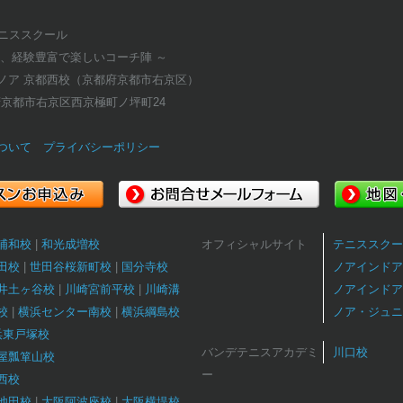
テニススクール
適、経験豊富で楽しいコーチ陣 ～
ノア 京都西校（京都府京都市右京区）
京都府京都市右京区西京極町ノ坪町24
ついて
プライバシーポリシー
浦和校
和光成増校
オフィシャルサイト
テニススクー
田校
世田谷桜新町校
国分寺校
ノアインドア
井土ヶ谷校
川崎宮前平校
川崎溝
ノアインドア
校
横浜センター南校
横浜綱島校
ノア・ジュニ
浜東戸塚校
バンデテニスアカデミ
川口校
屋瓢箪山校
ー
西校
池田校
大阪阿波座校
大阪横堤校