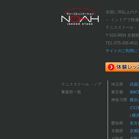
全国に35以上の
～ インドアで快
テニススクール・
〒615-0804 
TEL:
075-326-4611
サイトのご利用に
テニススクール・ノア
埼玉県
武蔵
事業所一覧
東京都
南町
神奈川県
横浜
の口
横
愛知県
名古
京都府
京都
大阪府
大阪